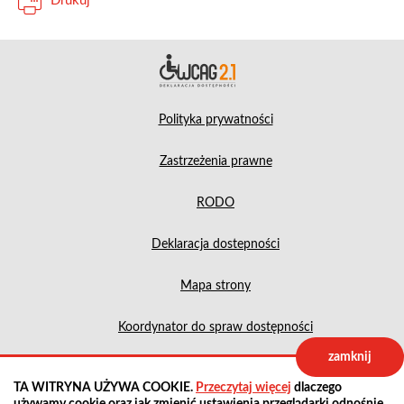
Drukuj
Deklara
Polityka prywatności
Zastrzeżenia prawne
RODO
Deklaracja dostepności
Mapa strony
Koordynator do spraw dostępności
zamknij
Projekt:
IntraCOM.pl
TA WITRYNA UŻYWA COOKIE.
Przeczytaj więcej
dlaczego