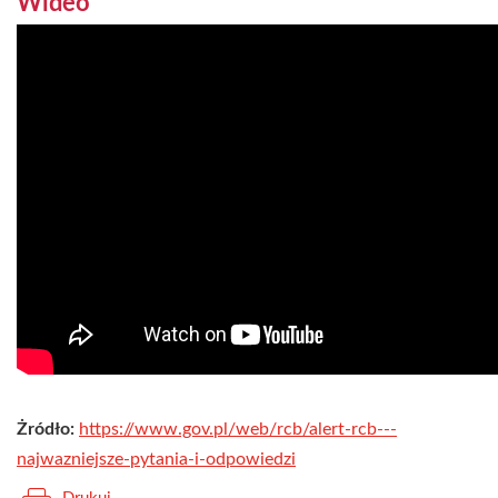
Wideo
Żródło:
https://www.gov.pl/web/rcb/alert-rcb---
najwazniejsze-pytania-i-odpowiedzi