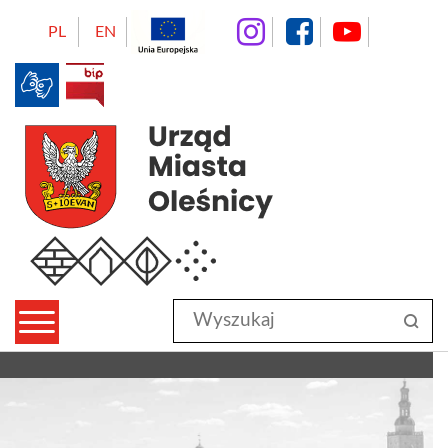
instagram
facebo
Yo
PL
EN
BIP
Urząd Miasta Oleśnicy
Wyszukaj
sz
w
serwisie