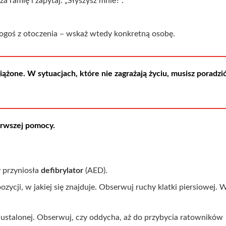
 ramię i zapytaj: „Słyszysz mnie?”.
kogoś z otoczenia – wskaż wtedy konkretną osobę.
iążone. W sytuacjach, które nie zagrażają życiu, musisz poradzi
erwszej pomocy.
y przyniosła
defibrylator
(AED).
cji, w jakiej się znajduje. Obserwuj ruchy klatki piersiowej. W
j ustalonej. Obserwuj, czy oddycha, aż do przybycia ratowników