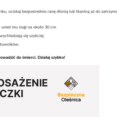
unku, uciskaj bezpośrednio ranę dłonią lub tkaniną aż do zatrzym
– unieś mu nogi na około 30 cm.
ychładzają się szybciej.
ratowników.
wadzić do śmierci. Działaj szybko!