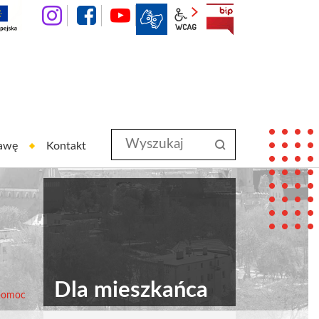
instagram
facebook
YouTube
wcag2.1
BIP
Wyszukaj
szukaj
rawę
Kontakt
w
serwisie
Dla mieszkańca
 pomoc