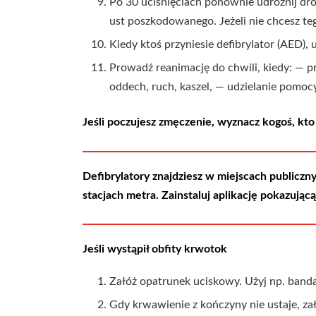
Po 30 uciśnięciach ponownie udrożnij dr
ust poszkodowanego. Jeżeli nie chcesz teg
Kiedy ktoś przyniesie defibrylator (AED), 
Prowadź reanimację do chwili, kiedy: — 
oddech, ruch, kaszel, — udzielanie pomocy
Jeśli poczujesz zmęczenie, wyznacz kogoś, kto 
Defibrylatory znajdziesz w miejscach publiczn
stacjach metra. Zainstaluj aplikację pokazując
Jeśli wystąpił obfity krwotok
Załóż opatrunek uciskowy. Użyj np. banda
Gdy krwawienie z kończyny nie ustaje, z