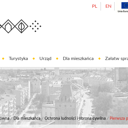
PL
EN
Urząd Miasta Oleśnicy
est In Oleśnica
Turystyka
Urząd
Dla mieszkańca
Załatw sp
łówna
/
Dla mieszkańca
/
Ochrona ludności i obrona cywilna
/
Pierwsza