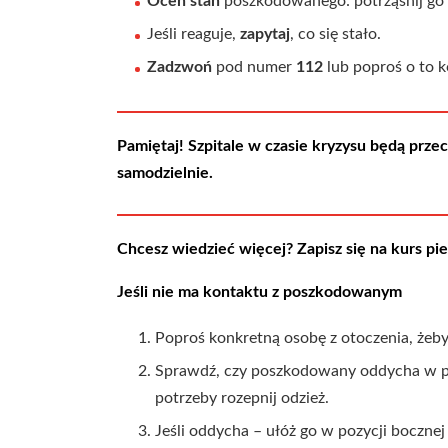
Oceń stan
poszkodowanego: potrząśnij go za
Jeśli reaguje,
zapytaj
, co się stało.
Zadzwoń
pod numer
112
lub poproś o to 
Pamiętaj! Szpitale w czasie kryzysu będą przec
samodzielnie.
Chcesz wiedzieć więcej? Zapisz się na kurs pi
Jeśli nie ma kontaktu z poszkodowanym
Poproś konkretną osobę z otoczenia, żeb
Sprawdź, czy poszkodowany oddycha w pozy
potrzeby rozepnij odzież.
Jeśli oddycha – ułóż go w pozycji boczne