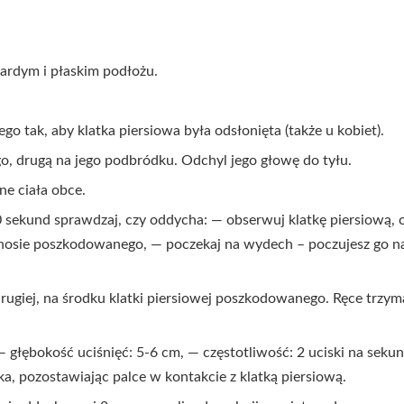
ardym i płaskim podłożu.
go tak, aby klatka piersiowa była odsłonięta (także u kobiet).
o, drugą na jego podbródku. Odchyl jego głowę do tyłu.
ne ciała obce.
sekund sprawdzaj, czy oddycha: — obserwuj klatkę piersiową, c
 nosie poszkodowanego, — poczekaj na wydech – poczujesz go n
 drugiej, na środku klatki piersiowej poszkodowanego. Ręce trzym
— głębokość uciśnięć: 5-6 cm, — częstotliwość: 2 uciski na seku
a, pozostawiając palce w kontakcie z klatką piersiową.