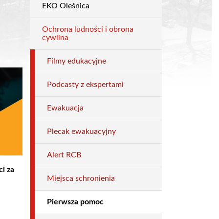
EKO Oleśnica
Dla
mieszkańca
Ochrona ludności i obrona
cywilna
Filmy edukacyjne
Podcasty z ekspertami
Ewakuacja
Plecak ewakuacyjny
Alert RCB
i za
Miejsca schronienia
Pierwsza pomoc