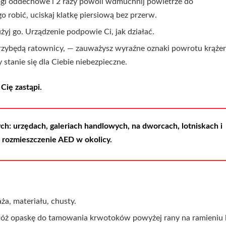
ogi oddechowe i 2 razy powoli wdmuchnij powietrze do
o robić, uciskaj klatkę piersiową bez przerw.
użyj go. Urządzenie podpowie Ci, jak działać.
przybędą ratownicy, — zauważysz wyraźne oznaki powrotu krążen
 stanie się dla Ciebie niebezpieczne.
Cię zastąpi.
ych: urzędach, galeriach handlowych, na dworcach, lotniskach i
ą rozmieszczenie AED w okolicy.
ża, materiału, chusty.
ałóż opaskę do tamowania krwotoków powyżej rany na ramieniu 