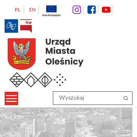
instagram
facebo
Yo
PL
EN
BIP
Urząd Miasta Oleśnicy
Wyszukaj
sz
w
serwisie