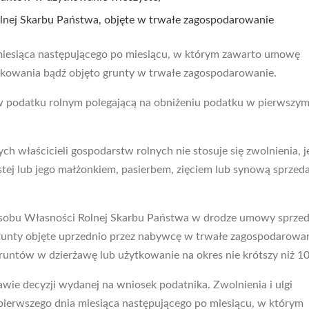
nej Skarbu Państwa, objęte w trwałe zagospodarowanie
a miesiąca następującego po miesiącu, w którym zawarto umowę
tkowania bądź objęto grunty w trwałe zagospodarowanie.
 w podatku rolnym polegającą na obniżeniu podatku w pierwszy
 właścicieli gospodarstw rolnych nie stosuje się zwolnienia, je
stej lub jego małżonkiem, pasierbem, zięciem lub synową sprze
 Zasobu Własności Rolnej Skarbu Państwa w drodze umowy sprze
ą grunty objęte uprzednio przez nabywcę w trwałe zagospodarowan
runtów w dzierżawę lub użytkowanie na okres nie krótszy niż 10 
tawie decyzji wydanej na wniosek podatnika. Zwolnienia i ulgi
 pierwszego dnia miesiąca następującego po miesiącu, w którym