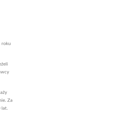
m roku
żeli
dawcy
daży
ie. Za
lat.