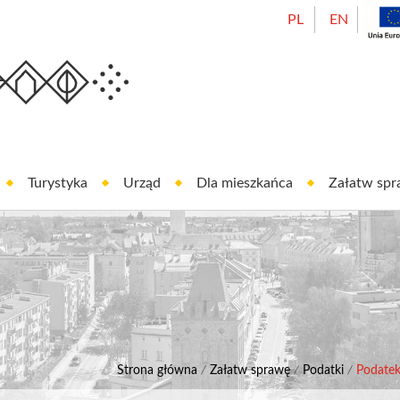
PL
EN
Urząd Miasta Oleśnicy
est In Oleśnica
Turystyka
Urząd
Dla mieszkańca
Załatw sp
Strona główna
/
Załatw sprawę
/
Podatki
/
Podatek