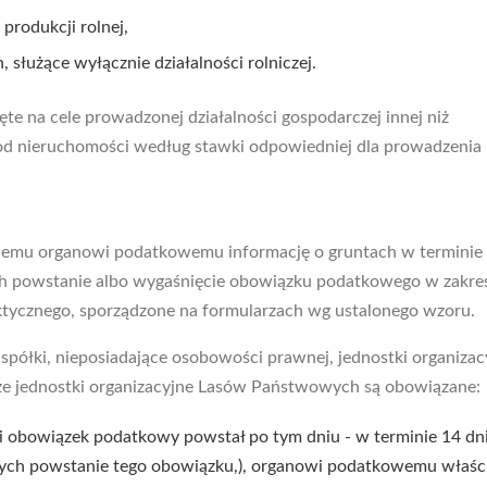
produkcji rolnej,
służące wyłącznie działalności rolniczej.
jęte na cele prowadzonej działalności gospodarczej innej niż
k od nieruchomości według stawki odpowiedniej dla prowadzenia
wemu organowi podatkowemu informację o gruntach w terminie 
cych powstanie albo wygaśnięcie obowiązku podatkowego w zakre
aktycznego, sporządzone na formularzach wg ustalonego wzoru.
 spółki, nieposiadające osobowości prawnej, jednostki organizac
że jednostki organizacyjne Lasów Państwowych są obowiązane:
żeli obowiązek podatkowy powstał po tym dniu - w terminie 14 dn
jących powstanie tego obowiązku,), organowi podatkowemu wła