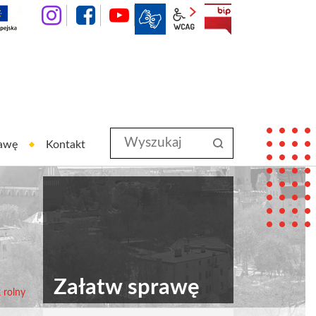
instagram
facebook
YouTube
wcag2.1
BIP
Wyszukaj
szukaj
rawę
Kontakt
w
serwisie
Załatw sprawę
 rolny