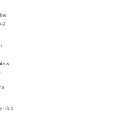
lne
ług
h
untów
.
ha
 i/lub