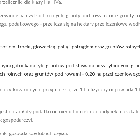
eliczniki dla klasy IIIa i IVa.
zewione na użytkach rolnych, grunty pod rowami oraz grunty ro
ęgu podatkowego - przelicza się na hektary przeliczeniowe wed
osiem, trocią, głowacicą, palią i pstrągiem oraz gruntów rolnyc
nnymi gatunkami ryb, gruntów pod stawami niezarybionymi, gr
ch rolnych oraz gruntów pod rowami - 0,20 ha przeliczeniowego
ni użytków rolnych, przyjmuje się, że 1 ha fizyczny odpowiada 1 
est do zapłaty podatku od nieruchomości za budynek mieszkalny
k gospodarczy).
ki gospodarcze lub ich części: