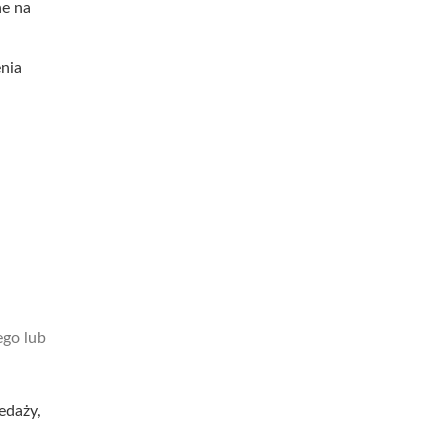
ne na
enia
ego lub
edaży,