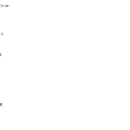
łynie.
łu
t
a,