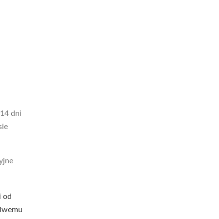
14 dni
sie
yjne
i od
ściwemu