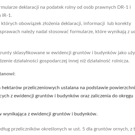
ularze deklaracji na podatek rolny od osób prawnych DR-1 i
 IR-1.
tórych obowiązek złożenia deklaracji, informacji lub korekty
prawach należy nadal stosować formularze, które wynikają z u
unty sklasyfikowane w ewidencji gruntów i budynków jako uży
enie działalności gospodarczej innej niż działalność rolnicza.
tanowi:
a hektarów przeliczeniowych ustalana na podstawie powierzchni
cych z ewidencji gruntów i budynków oraz zaliczenia do okręgu
ów wynikająca z ewidencji gruntów i budynków.
edług przeliczników określonych w ust. 5 dla gruntów ornych, z 