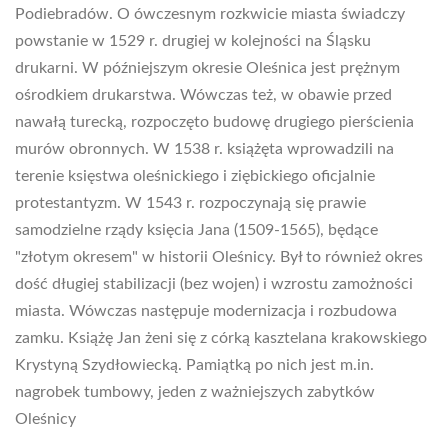
Podiebradów. O ówczesnym rozkwicie miasta świadczy
powstanie w 1529 r. drugiej w kolejności na Śląsku
drukarni. W późniejszym okresie Oleśnica jest prężnym
ośrodkiem drukarstwa. Wówczas też, w obawie przed
nawałą turecką, rozpoczęto budowę drugiego pierścienia
murów obronnych. W 1538 r. książęta wprowadzili na
terenie księstwa oleśnickiego i ziębickiego oficjalnie
protestantyzm. W 1543 r. rozpoczynają się prawie
samodzielne rządy księcia Jana (1509-1565), będące
"złotym okresem" w historii Oleśnicy. Był to również okres
dość długiej stabilizacji (bez wojen) i wzrostu zamożności
miasta. Wówczas następuje modernizacja i rozbudowa
zamku. Książę Jan żeni się z córką kasztelana krakowskiego
Krystyną Szydłowiecką. Pamiątką po nich jest m.in.
nagrobek tumbowy, jeden z ważniejszych zabytków
Oleśnicy