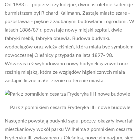
Od 1883 r. i poprzez trzy kolejne, dwunastoletnie kadencje
burmistrzem był Richard Kallmann. Zastaje miasto szare -
pozostawia - piękne z zadbanymi budowlami i ogrodami. W
latach 1886/87 r. powstaje nowy miejski szpital, dwie
fabryki mebli, fabryka obuwia. Budowa budynku
wodociągów oraz wieży ciśnień, która miała być symbolem
nowoczesnej Oleśnicy przypada na lata 1897- 98.
Wówczas też wybudowano nowy budynek gazowni oraz
rzeźnię miejską, która ze względów higienicznych miała
zastąpić liczne małe rzeźnie na terenie miasta.
Park z pomnikiem cesarza Fryderyka III i nowe budowle
Następnie powstają budynki sądu, poczty, okazały kwartał
mieszkaniowy wokół parku Wilhelma z pomnikiem cesarza
Fryderyka III, związanego z Oleśnicą, nowe gimnazjum, sieć