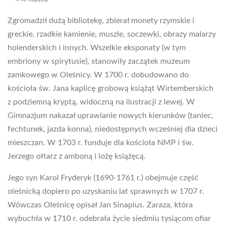
Zgromadził dużą bibliotekę, zbierał monety rzymskie i
greckie, rzadkie kamienie, muszle, soczewki, obrazy malarzy
holenderskich i innych. Wszelkie eksponaty (w tym
embriony w spirytusie), stanowiły zaczątek muzeum
zamkowego w Oleśnicy. W 1700 r. dobudowano do
kościoła św. Jana kaplicę grobową książąt Wirtemberskich
z podziemną kryptą, widoczną na ilustracji z lewej. W
Gimnazjum nakazał uprawianie nowych kierunków (taniec,
fechtunek, jazda konna), niedostępnych wcześniej dla dzieci
mieszczan. W 1703 r. funduje dla kościoła NMP i św.
Jerzego ołtarz z amboną i lożę książęcą.
Jego syn Karol Fryderyk (1690-1761 r.) obejmuje część
oleśnicką dopiero po uzyskaniu lat sprawnych w 1707 r.
Wówczas Oleśnicę opisał Jan Sinapius. Zaraza, która
wybuchła w 1710 r. odebrała życie siedmiu tysiącom ofiar