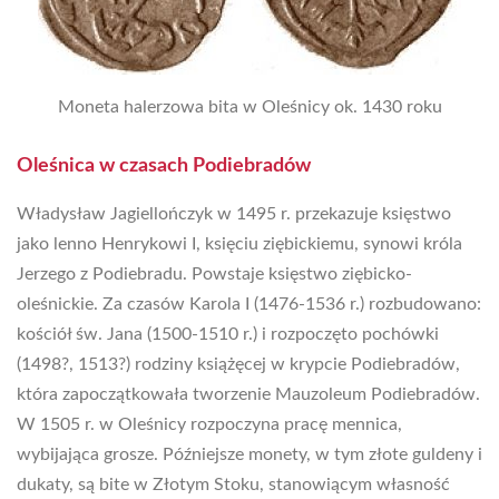
Moneta halerzowa bita w Oleśnicy ok. 1430 roku
Oleśnica w czasach Podiebradów
Władysław Jagiellończyk w 1495 r. przekazuje księstwo
jako lenno Henrykowi I, księciu ziębickiemu, synowi króla
Jerzego z Podiebradu. Powstaje księstwo ziębicko-
oleśnickie. Za czasów Karola I (1476-1536 r.) rozbudowano:
kościół św. Jana (1500-1510 r.) i rozpoczęto pochówki
(1498?, 1513?) rodziny książęcej w krypcie Podiebradów,
która zapoczątkowała tworzenie Mauzoleum Podiebradów.
W 1505 r. w Oleśnicy rozpoczyna pracę mennica,
wybijająca grosze. Późniejsze monety, w tym złote guldeny i
dukaty, są bite w Złotym Stoku, stanowiącym własność