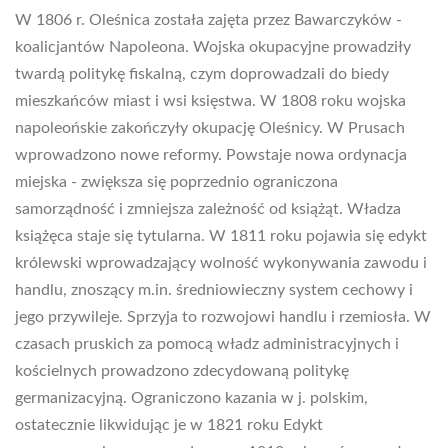
W 1806 r. Oleśnica została zajęta przez Bawarczyków -
koalicjantów Napoleona. Wojska okupacyjne prowadziły
twardą politykę fiskalną, czym doprowadzali do biedy
mieszkańców miast i wsi księstwa. W 1808 roku wojska
napoleońskie zakończyły okupację Oleśnicy. W Prusach
wprowadzono nowe reformy. Powstaje nowa ordynacja
miejska - zwiększa się poprzednio ograniczona
samorządność i zmniejsza zależność od książąt. Władza
książęca staje się tytularna. W 1811 roku pojawia się edykt
królewski wprowadzający wolność wykonywania zawodu i
handlu, znoszący m.in. średniowieczny system cechowy i
jego przywileje. Sprzyja to rozwojowi handlu i rzemiosła. W
czasach pruskich za pomocą władz administracyjnych i
kościelnych prowadzono zdecydowaną politykę
germanizacyjną. Ograniczono kazania w j. polskim,
ostatecznie likwidując je w 1821 roku Edykt