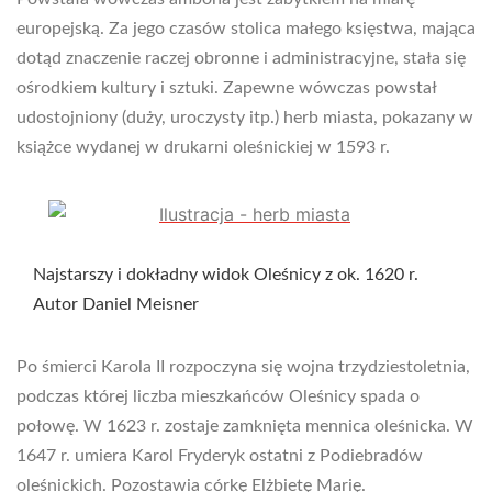
europejską. Za jego czasów stolica małego księstwa, mająca
dotąd znaczenie raczej obronne i administracyjne, stała się
ośrodkiem kultury i sztuki. Zapewne wówczas powstał
udostojniony (duży, uroczysty itp.) herb miasta, pokazany w
książce wydanej w drukarni oleśnickiej w 1593 r.
Najstarszy i dokładny widok Oleśnicy z ok. 1620 r.
Autor Daniel Meisner
Po śmierci Karola II rozpoczyna się wojna trzydziestoletnia,
podczas której liczba mieszkańców Oleśnicy spada o
połowę. W 1623 r. zostaje zamknięta mennica oleśnicka. W
1647 r. umiera Karol Fryderyk ostatni z Podiebradów
oleśnickich. Pozostawia córkę Elżbietę Marię.