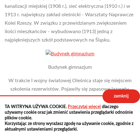
kanalizacji miejskiej (1908 r.), sieć elektryczna (1910 r.) i w
1913 r. największy zakład oleśnicki - Warsztaty Naprawcze
Kolei Rzeszy. W związku z przewidzianym zwiększeniem
ilości mieszkańców - wybudowano (1913) jedną z
najpiękniejszych szkół podstawowych na Śląsku.
Budynek gimnazjum
W trakcie I wojny światowej Oleśnica staje się miejscem
szkolenia rezerwistów. Pojawiły się zapasowe lazarety,
zamknij
rozmieszczone w halach fabrycznych, szkołach i zamku
oleśnickim.
TA WITRYNA UŻYWA COOKIE.
Przeczytaj więcej
dlaczego
używamy cookie oraz jak zmienić ustawienia przeglądarki odnośnie
plików cookie.
Korzystając ze strony wyrażasz zgodę na używanie cookie, zgodnie z
aktualnymi ustawieniami przeglądarki.
Lazaret w hali Warsztatów Naprawczych Kolei Rzeszy