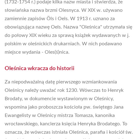
(1732-1754 r.) podaje kilka nazw miasta i stwierdza, że
słowiańska nazwa brzmi Olesnyca. W XIX w. używano
zamiennie zapisów Öls i Oels. W 1913 r. uznano za
obowiązująca nazwę Oels. Nazwa "Oleśnica" utrzymała się
do połowy XIX wieku za sprawą książek wydawanych w j.
polskim w oleśnickich drukarniach. W nich podawano
miejsce wydania - Oles(ś)nica.
Oleśnica wkracza do historii
Za niepodważalną datę pierwszego wzmiankowania
Oleśnicy należy uważać rok 1230. Wówczas to Henryk
Brodaty, w dokumencie wystawionym w Oleśnicy,
wspomina jako proboszcza kościoła pw. świętego Jana
Ewangelisty w Oleśnicy mistrza Tomasza, kanonika
wrocławskiego, kanclerza księcia Henryka Brodatego. To
oznacza, że wówczas istniała Oleśnica, parafia i kościół św.