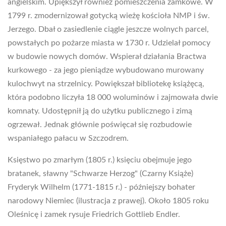
angielskim. Upiększył również pomieszczenia zamkowe. W
1799 r. zmodernizował gotycką wieżę kościoła NMP i św.
Jerzego. Dbał o zasiedlenie ciągle jeszcze wolnych parcel,
powstałych po pożarze miasta w 1730 r. Udzielał pomocy
w budowie nowych domów. Wspierał działania Bractwa
kurkowego - za jego pieniądze wybudowano murowany
kulochwyt na strzelnicy. Powiększał bibliotekę książęcą,
która podobno liczyła 18 000 woluminów i zajmowała dwie
komnaty. Udostępnił ją do użytku publicznego i zimą
ogrzewał. Jednak głównie poświęcał się rozbudowie
wspaniałego pałacu w Szczodrem.
Księstwo po zmarłym (1805 r.) księciu obejmuje jego
bratanek, sławny "Schwarze Herzog" (Czarny Książe)
Fryderyk Wilhelm (1771-1815 r.) - późniejszy bohater
narodowy Niemiec (ilustracja z prawej). Około 1805 roku
Oleśnicę i zamek rysuje Friedrich Gottlieb Endler.