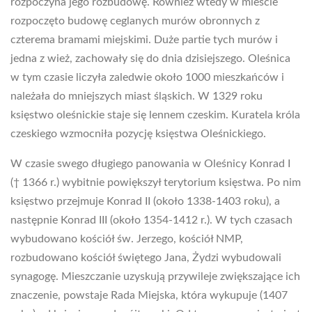
rozpoczyna jego rozbudowę. Również wtedy w mieście
rozpoczęto budowę ceglanych murów obronnych z
czterema bramami miejskimi. Duże partie tych murów i
jedna z wież, zachowały się do dnia dzisiejszego. Oleśnica
w tym czasie liczyła zaledwie około 1000 mieszkańców i
należała do mniejszych miast śląskich. W 1329 roku
księstwo oleśnickie staje się lennem czeskim. Kuratela króla
czeskiego wzmocniła pozycję księstwa Oleśnickiego.
W czasie swego długiego panowania w Oleśnicy Konrad I
(† 1366 r.) wybitnie powiększył terytorium księstwa. Po nim
księstwo przejmuje Konrad II (około 1338-1403 roku), a
następnie Konrad III (około 1354-1412 r.). W tych czasach
wybudowano kościół św. Jerzego, kościół NMP,
rozbudowano kościół świętego Jana, Żydzi wybudowali
synagogę. Mieszczanie uzyskują przywileje zwiększające ich
znaczenie, powstaje Rada Miejska, która wykupuje (1407