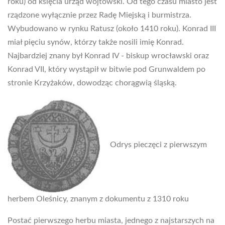
roku) od księcia urząd wójtowski. Od tego czasu miasto jest
rządzone wyłącznie przez Radę Miejską i burmistrza.
Wybudowano w rynku Ratusz (około 1410 roku). Konrad III
miał pięciu synów, którzy także nosili imię Konrad.
Najbardziej znany był Konrad IV - biskup wrocławski oraz
Konrad VII, który wystąpił w bitwie pod Grunwaldem po
stronie Krzyżaków, dowodząc chorągwią śląską.
Odrys pieczęci z pierwszym
herbem Oleśnicy, znanym z dokumentu z 1310 roku
Postać pierwszego herbu miasta, jednego z najstarszych na