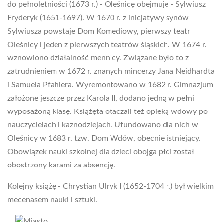
do pełnoletniości (1673 r.) - Oleśnicę obejmuje - Sylwiusz
Fryderyk (1651-1697). W 1670 r. z inicjatywy synów
Sylwiusza powstaje Dom Komediowy, pierwszy teatr
Oleśnicy i jeden z pierwszych teatrów śląskich. W 1674 r.
wznowiono działalność mennicy. Związane było to z
zatrudnieniem w 1672 r. znanych mincerzy Jana Neidhardta
i Samuela Pfahlera. Wyremontowano w 1682 r. Gimnazjum
założone jeszcze przez Karola II, dodano jedną w pełni
wyposażoną klasę. Książęta otaczali też opieką wdowy po
nauczycielach i kaznodziejach. Ufundowano dla nich w
Oleśnicy w 1683 r. tzw. Dom Wdów, obecnie istniejący.
Obowiązek nauki szkolnej dla dzieci obojga płci został
obostrzony karami za absencję.
Kolejny książę - Chrystian Ulryk I (1652-1704 r.) był wielkim
mecenasem nauki i sztuki.