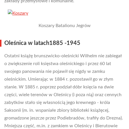
zakłady przemysłowe i komunalne.
Koszary Batalionu Jegrów
Oleśnica w latach1885 -1945
Ostatni książę brunszwicko-oleśnicki Wilhelm nie zabiegał
o zwiększenie roli księstwa oleśnickiego i przez 60 lat
swojego panowania nie pojawił się nigdy w zamku
oleśnickim. Umierając w 1884 r. pozostawił go w złym
stanie. W 1885 r. poprzez podział dóbr księcia na dwie
części, wiele terenów w Oleśnicy (i poza nią) oraz cennych
zabytków stało się własnością jego krewnego - króla
Saksonii (m. in. wspaniałe zbiory biblioteki książęcej,
gromadzone jeszcze przez Podiebradów, trafiły do Drezna).
Mniejsza część, m.in. z zamkiem w Oleśnicy i Bierutowie