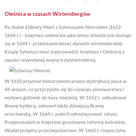
Oleśnica w czasach Wirtembergów
Po ślubie Elżbiety Marii z Sylwiuszem Nimrodem (1622-
1664 r.) - księstwo oleśnickie jako lenno dziedziczne dostaje
się w 1649 r. przedstawicielowi dynastii wirtemberskiej.
Książę Sylwiusz musi wyprowadzić księstwo i Oleśnicę z
zapaści wywołanej wojną trzydziestoletnią.
W 1650 przyznał mieszczanom prawo dystrybucji piwa w
46 wsiach, co przyczyniło się do rozwoju piwowarstwa i
wpływu gotówki do kasy miejskiej. W 1652 r. odbudował
Bramę bydlęcą, odnowił także dzisiejszą Bramę
wrocławską. W 1664 r. polecił odrestaurować ratusz.
Przeprowadził w księstwie gruntowne reformy kościelne.
Wydał przepisy przeciwpożarowe. W 1662 r. rozpoczyna