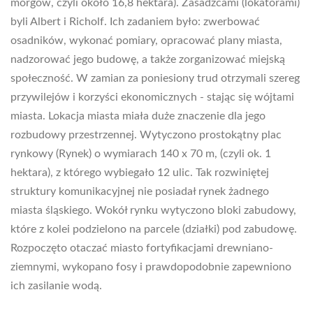
morgów, czyli około 16,8 hektara). Zasadźcami (lokatorami)
byli Albert i Richolf. Ich zadaniem było: zwerbować
osadników, wykonać pomiary, opracować plany miasta,
nadzorować jego budowę, a także zorganizować miejską
społeczność. W zamian za poniesiony trud otrzymali szereg
przywilejów i korzyści ekonomicznych - stając się wójtami
miasta. Lokacja miasta miała duże znaczenie dla jego
rozbudowy przestrzennej. Wytyczono prostokątny plac
rynkowy (Rynek) o wymiarach 140 x 70 m, (czyli ok. 1
hektara), z którego wybiegało 12 ulic. Tak rozwiniętej
struktury komunikacyjnej nie posiadał rynek żadnego
miasta śląskiego. Wokół rynku wytyczono bloki zabudowy,
które z kolei podzielono na parcele (działki) pod zabudowę.
Rozpoczęto otaczać miasto fortyfikacjami drewniano-
ziemnymi, wykopano fosy i prawdopodobnie zapewniono
ich zasilanie wodą.