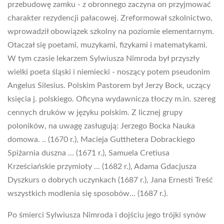
przebudowę zamku - z obronnego zaczyna on przyjmować
charakter rezydencji pałacowej. Zreformował szkolnictwo,
wprowadził obowiązek szkolny na poziomie elementarnym.
Otaczał się poetami, muzykami, fizykami i matematykami.
W tym czasie lekarzem Sylwiusza Nimroda był przyszły
wielki poeta śląski i niemiecki - noszący potem pseudonim
Angelus Silesius. Polskim Pastorem był Jerzy Bock, uczący
księcia j. polskiego. Oficyna wydawnicza tłoczy m.in. szereg
cennych druków w języku polskim. Z licznej grupy
poloników, na uwagę zasługują: Jerzego Bocka Nauka
domowa. .. (1670 r.), Macieja Gutthetera Dobrackiego
Spiżarnia duszna … (1671 r.), Samuela Cretiusa
Krześciańskie przymioty … (1682 r.), Adama Gdacjusza
Dyszkurs o dobrych uczynkach (1687 r.), Jana Ernesti Treść
wszystkich modlenia się sposobów… (1687 r.).
Po śmierci Sylwiusza Nimroda i dojściu jego trójki synów