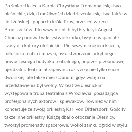
Po śmierci księcia Karola Chrystiana Erdmanna księstwo
oleśnickie, dzięki możliwości dziedziczenia księstwa także w
linii żeńskiej i poparciu króla Prus, przeszło w ręce
Brunszwików. Pierwszym z nich był Fryderyk August.
Chociaż panował w księstwie krótko, były to wspaniałe
czasy dla kultury oleśnickiej. Pierwszym krokiem księcia,
miłośnika teatru i muzyki, było stworzenie odrębnego,
nowoczesnego budynku teatralnego, poprzez przebudowę
ujeżdżalni. Teatr miał zapewnić rozrywkę nie tylko elicie
dworskiej, ale także mieszczanom, gdyż wstęp na
przedstawienia był wolny. W teatrze oleśnickim
występowała trupa teatralna z Wrocławia, posiadająca
profesjonalnych aktorów i śpiewaków. Również w nim
koncertuje ze swoją orkiestrą Karl von Dittersdorf. Gościły
także inne orkiestry. Książę dbał o otoczenie Oleśnicy,
tworzył promenady spacerowe, wokół zamku ogród w stylu