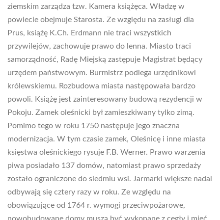
ziemskim zarządza tzw. Kamera książęca. Władzę w
powiecie obejmuje Starosta. Ze względu na zasługi dla
Prus, książę K.Ch. Erdmann nie traci wszystkich
przywilejów, zachowuje prawo do lenna. Miasto traci
samorządność, Radę Miejską zastępuje Magistrat będący
urzędem państwowym. Burmistrz podlega urzędnikowi
królewskiemu. Rozbudowa miasta następowała bardzo
powoli. Książę jest zainteresowany budową rezydencji w
Pokoju. Zamek oleśnicki był zamieszkiwany tylko zimą.
Pomimo tego w roku 1750 następuje jego znaczna
modernizacja. W tym czasie zamek, Oleśnicę i inne miasta
księstwa oleśnickiego rysuje F.B. Werner. Prawo warzenia
piwa posiadało 137 domów, natomiast prawo sprzedaży
zostało ograniczone do siedmiu wsi. Jarmarki większe nadal
odbywają się cztery razy w roku. Ze względu na
obowiązujące od 1764 r. wymogi przeciwpożarowe,
nowobudowane domy muszą być wykonane z cegły i mieć